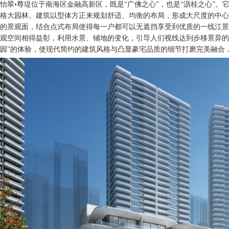
怡翠•尊堤位于南海区金融高新区，既是“广佛之心”，也是“沥桂之心”
格大园林。建筑以型体方正来规划舒适、均衡的布局，形成大尺度的中心
的景观面，结合点式布局使得每一户都可以无遮挡享受到优质的一线江景
观空间相得益彰，利用水景、铺地的变化，引导人们视线达到步移景异的
园”的体验，使现代简约的建筑风格与凸显豪宅品质的细节打磨完美融合