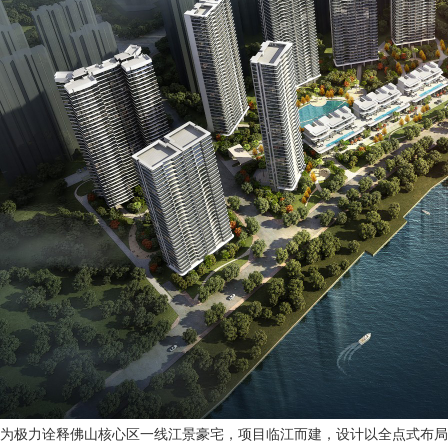
为极力诠释佛山核心区一线江景豪宅，项目临江而建，设计以全点式布局