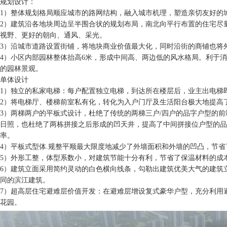
规划设计：
1）整体规划格局顺应城市的路网结构，融入城市机理，塑造亲切友好的
2）建筑沿各地块周边呈半围合状的规划布局，南北向平行布置的住宅尽
视野、更好的朝向、通风、采光。
3）沿城市道路设置街铺，将地块商业价值最大化，同时沿街的商铺也将
4）小区内部园林整体抬高6米，形成中间高、两边低的风水格局。利于
的园林景观。
单体设计
1）独立的私家电梯：每户配置独立电梯，到达所在楼层后，业主出电梯
2）将电梯厅、楼梯前室私有化，转化为入户门厅及生活阳台极大地提高
3）两梯两户的平板式设计，杜绝了传统的两梯三户/四户的品字户型的
日照，也杜绝了两栋拼接之后形成的凹天井，提高了中间拼接位户型的品
率。
4）平板式型体.规整平顺最大限度地减少了外墙面积和外墙的凹凸，节
5）外形工整，体型系数小，对建筑节能十分有利，节省了保温材料的成
6）建筑立面采用简约灵动的白色横向线条，勾勒出建筑优美大气的建筑
同的滨江建筑。
7）超高层住宅避难层价值开发：在避难层增设复式豪华户型，充分利用
花园。