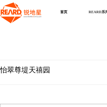
首页
REARD
怡翠尊堤天禧园