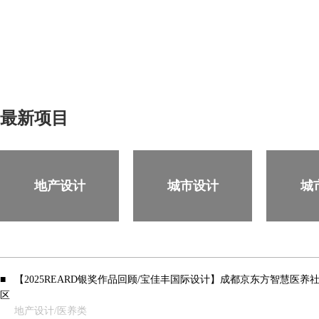
最新项目
地产设计
城市设计
城
■
【2025REARD银奖作品回顾/宝佳丰国际设计】成都京东方智慧医养
区
地产设计/医养类