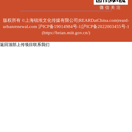
微信关注
版权所有 ©上海锐埃文化传媒有限公司|REARDatChina.com|reard-
urbanrenewal.com
沪ICP备19014984号-1|沪ICP备2022003455号-1
(https://beian.miit.gov.cn/)
返回顶部
上传项目
联系我们