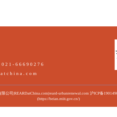
021-66690276
tchina.com
ARDatChina.com|reard-urbanrenewal.com
沪ICP备190149
(https://beian.miit.gov.cn/)