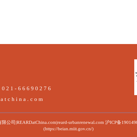
021-66690276
tchina.com
ARDatChina.com|reard-urbanrenewal.com
沪ICP备190149
(https://beian.miit.gov.cn/)