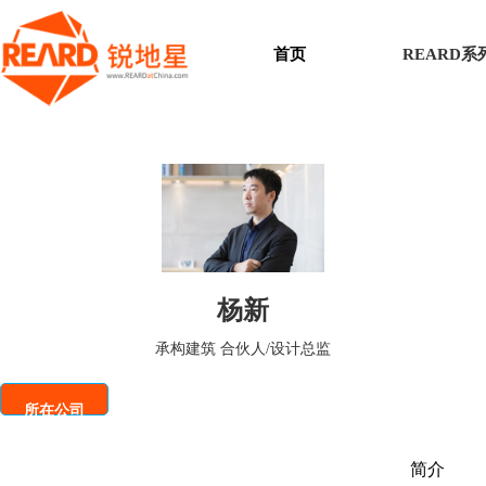
首页
REARD
杨新
承构建筑 合伙人/设计总监
所在公司
简介